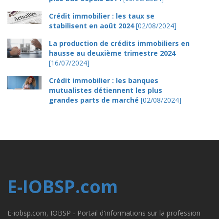
Crédit immobilier : les taux se
stabilisent en août 2024
[02/08/2024]
La production de crédits immobiliers en
hausse au deuxième trimestre 2024
[16/07/2024]
Crédit immobilier : les banques
mutualistes détiennent les plus
grandes parts de marché
[02/08/2024]
E-IOBSP.com
E-iobsp.com, IOBSP - Portail d'informations sur la profession