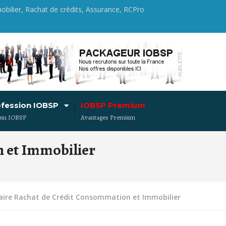
obilier, Rachat de crédits, Assurance, RCPro
ofession IOBSP
IOBSP Premium
 un IOBSP
Avantages Premium
 et Immobilier
taire Rachat de Crédit Consommation et Immobilier