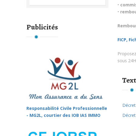
•
commis
•
rembou
Publicités
Rembour
FICP, Fi
Proposez 
sous 24H
Text
Décret
Responsabilité Civile Professionnelle
Décret
- MG2L, courtier des IOB IAS IMMO