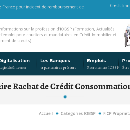
Crédit Imm
de France pour incident de remboursement de
'informations sur la profession d'IOBSP (Formation, Actualités
 d'emploi pour courtiers et mandataires en Crédit Immobilier et
ment de crédits)
Digitalisation
Les Banques
Emplois
Pr
Logiciels/Internet
et partenaires préteurs
Recrutement IOBSP
Être
aire Rachat de Crédit Consommation
Accueil
Catégories IOBSP
FICP Proprié