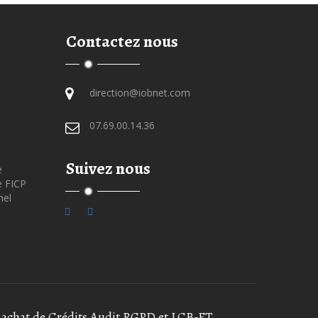
Contactez nous
direction@iobnet.com
07.69.00.14.36
Suivez nous
e
e FICP
nel
Rachat de Crédits
Audit RGPD et LCB-FT