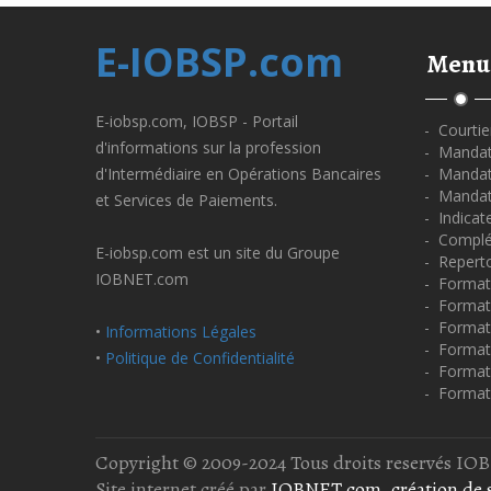
E-IOBSP.com
Menu
E-iobsp.com, IOBSP - Portail
- Courtie
d'informations sur la profession
- Mandata
d'Intermédiaire en Opérations Bancaires
- Mandata
- Mandat
et Services de Paiements.
- Indicat
- Complé
E-iobsp.com est un site du Groupe
- Repert
IOBNET.com
- Format
- Forma
- Format
•
Informations Légales
- Formati
•
Politique de Confidentialité
- Format
- Format
Copyright © 2009-2024 Tous droits reservés I
Site internet créé par
IOBNET.com, création de s