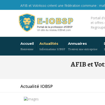
AFIB et VotrAsso créent une fédération commune : ma
Portail d
et offres
Regroupe
Accueil
Actualités
Annuaires
Bienvenue
Informations IOBSP
Trouvez une entreprise
AFIB et Vo
Actualité IOBSP