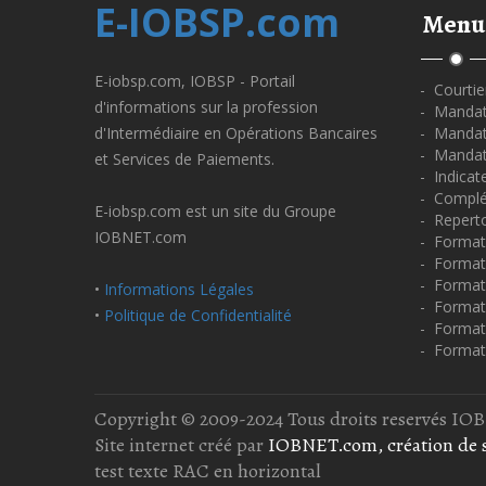
E-IOBSP.com
Menu
E-iobsp.com, IOBSP - Portail
- Courtie
d'informations sur la profession
- Mandata
d'Intermédiaire en Opérations Bancaires
- Mandata
- Mandat
et Services de Paiements.
- Indicat
- Complé
E-iobsp.com est un site du Groupe
- Repert
IOBNET.com
- Format
- Forma
- Format
•
Informations Légales
- Formati
•
Politique de Confidentialité
- Format
- Format
Copyright © 2009-2024 Tous droits reservés I
Site internet créé par
IOBNET.com, création de s
test texte RAC en horizontal