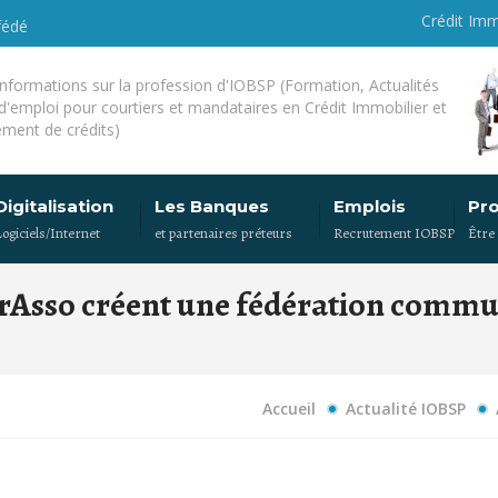
Crédit Imm
fédé
'informations sur la profession d'IOBSP (Formation, Actualités
 d'emploi pour courtiers et mandataires en Crédit Immobilier et
ment de crédits)
Digitalisation
Les Banques
Emplois
Pr
Logiciels/Internet
et partenaires préteurs
Recrutement IOBSP
Être
trAsso créent une fédération commu
Accueil
Actualité IOBSP