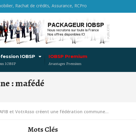
obilier, Rachat de crédits, Assurance, RCPro
ofession IOBSP
IOBSP Premium
 un IOBSP
Avantages Premium
ne : mafédé
AFIB et VotrAsso créent une fédération commune...
Mots Clés