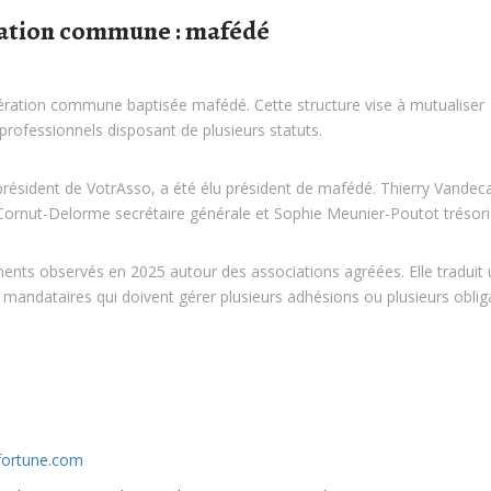
ration commune : mafédé
dération commune baptisée mafédé. Cette structure vise à mutualiser
professionnels disposant de plusieurs statuts.
résident de VotrAsso, a été élu président de mafédé. Thierry Vandeca
e Cornut-Delorme secrétaire générale et Sophie Meunier-Poutot trésori
vements observés en 2025 autour des associations agréées. Elle traduit
t mandataires qui doivent gérer plusieurs adhésions ou plusieurs oblig
fortune.com