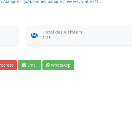
m/banque-cgp/rubriques-banque-privee/actualites/1...
Total des visiteurs
1453
nterest
Email
WhatsApp