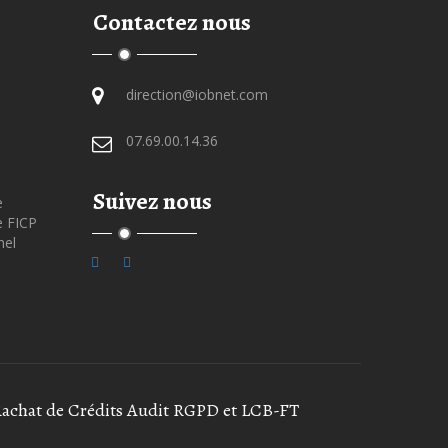
Contactez nous
direction@iobnet.com
07.69.00.14.36
Suivez nous
e
e FICP
nel
Rachat de Crédits
Audit RGPD et LCB-FT