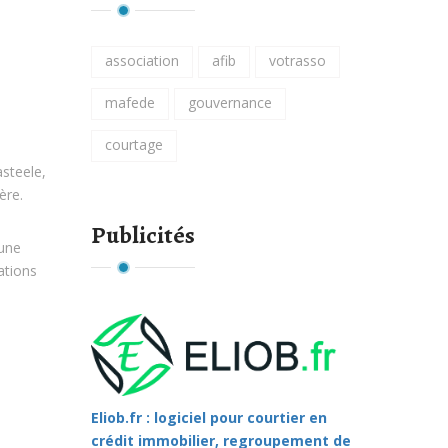
association
afib
votrasso
mafede
gouvernance
courtage
steele,
ère.
Publicités
 une
ations
Eliob.fr : logiciel pour courtier en
crédit immobilier, regroupement de