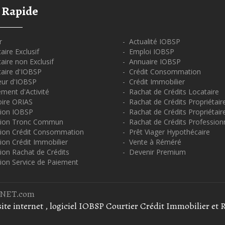
 Rapide
r
- Actualité IOBSP
ire Exclusif
- Emploi IOBSP
ire non Exclusif
- Annuaire IOBSP
aire d'IOBSP
- Crédit Consommation
eur d'IOBSP
- Crédit Immobilier
ment d'Activité
- Rachat de Crédits Locataire
oire ORIAS
- Rachat de Crédits Propriétair
ion IOBSP
- Rachat de Crédits Propriétair
tion Tronc Commun
- Rachat de Crédits Profession
ion Crédit Consommation
- Prêt Viager Hypothécaire
on Crédit Immobilier
- Vente à Réméré
ion Rachat de Crédits
- Devenir Premium
ion Service de Paiement
OBNET.com
ite internet
, logiciel IOBSP Courtier Crédit Immobilier et 