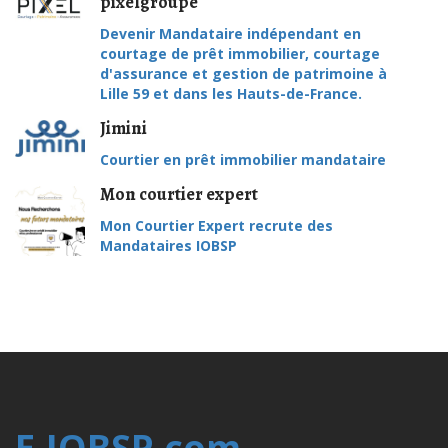
pixelgroupe
Devenir Mandataire indépendant en
courtage de prêt immobilier, courtage
d'assurance et gestion de patrimoine à
Lille 59 et dans les Hauts-de-France.
Jimini
Courtier en prêt immobilier mandataire
Mon courtier expert
Mon Courtier Expert recrute des
Mandataires IOBSP
E-IOBSP.com