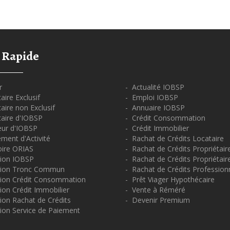
 Rapide
r
- Actualité IOBSP
ire Exclusif
- Emploi IOBSP
ire non Exclusif
- Annuaire IOBSP
aire d'IOBSP
- Crédit Consommation
eur d'IOBSP
- Crédit Immobilier
ment d'Activité
- Rachat de Crédits Locataire
oire ORIAS
- Rachat de Crédits Propriétair
ion IOBSP
- Rachat de Crédits Propriétair
tion Tronc Commun
- Rachat de Crédits Profession
ion Crédit Consommation
- Prêt Viager Hypothécaire
on Crédit Immobilier
- Vente à Réméré
ion Rachat de Crédits
- Devenir Premium
ion Service de Paiement