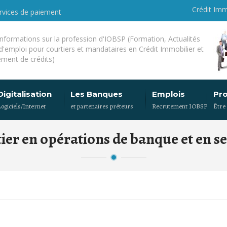
Crédit Imm
ervices de paiement
'informations sur la profession d'IOBSP (Formation, Actualités
 d'emploi pour courtiers et mandataires en Crédit Immobilier et
ment de crédits)
Digitalisation
Les Banques
Emplois
Pr
Logiciels/Internet
et partenaires préteurs
Recrutement IOBSP
Être
rtier en opérations de banque et en s