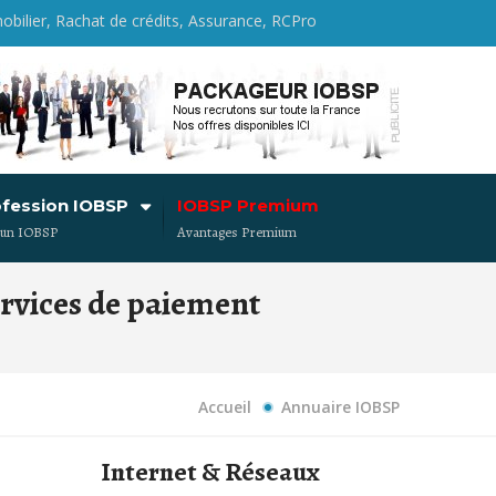
obilier, Rachat de crédits, Assurance, RCPro
ofession IOBSP
IOBSP Premium
 un IOBSP
Avantages Premium
ervices de paiement
Accueil
Annuaire IOBSP
Internet & Réseaux