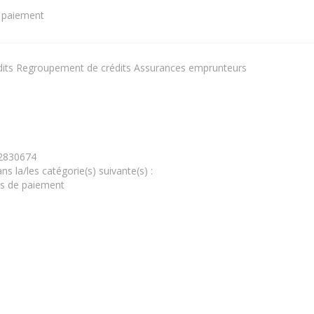
e paiement
rédits Regroupement de crédits Assurances emprunteurs
92830674
s la/les catégorie(s) suivante(s) :
es de paiement