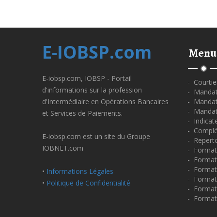
E-IOBSP.com
Menu
E-iobsp.com, IOBSP - Portail
- Courtie
d'informations sur la profession
- Mandata
d'Intermédiaire en Opérations Bancaires
- Mandata
- Mandat
et Services de Paiements.
- Indicat
- Complé
E-iobsp.com est un site du Groupe
- Repert
IOBNET.com
- Format
- Forma
- Format
•
Informations Légales
- Formati
•
Politique de Confidentialité
- Format
- Format