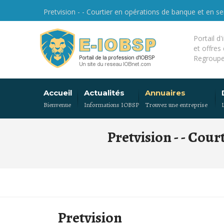
Pretvision - - Courtier en opérations de banque et en s
Portail d
et offres
Regroupe
Accueil
Actualités
Annuaires
Bienvenue
Informations IOBSP
Trouvez une entreprise
Pretvision - - Cou
Pretvision