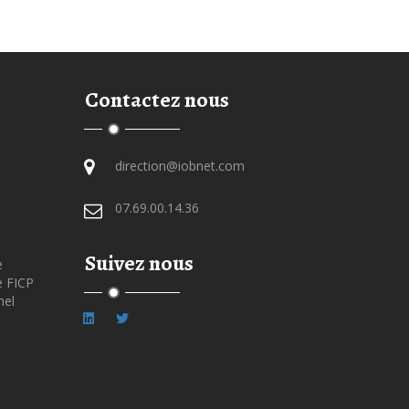
Contactez nous
direction@iobnet.com
07.69.00.14.36
Suivez nous
e
e FICP
nel