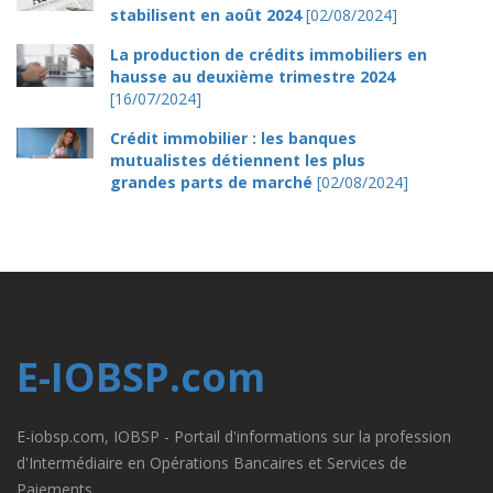
stabilisent en août 2024
[02/08/2024]
La production de crédits immobiliers en
hausse au deuxième trimestre 2024
[16/07/2024]
Crédit immobilier : les banques
mutualistes détiennent les plus
grandes parts de marché
[02/08/2024]
E-IOBSP.com
E-iobsp.com, IOBSP - Portail d'informations sur la profession
d'Intermédiaire en Opérations Bancaires et Services de
Paiements.